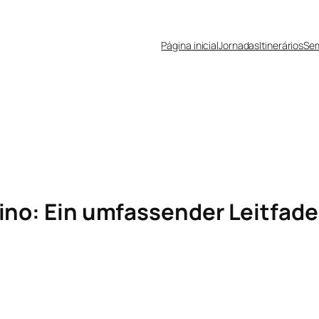
Página inicial
Jornadas
Itinerários
Sem
ino: Ein umfassender Leitfad