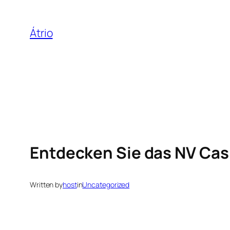
Skip
to
Átrio
content
Entdecken Sie das NV Cas
Written by
host
in
Uncategorized