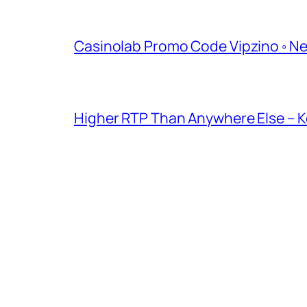
Casinolab Promo Code Vipzino ◦ Ne
Higher RTP Than Anywhere Else – K