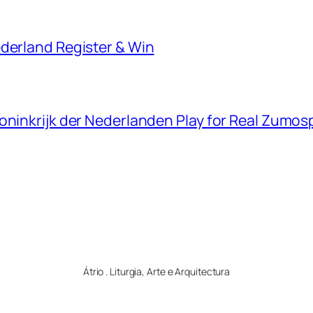
derland Register & Win
oninkrijk der Nederlanden Play for Real Zumos
Átrio . Liturgia, Arte e Arquitectura