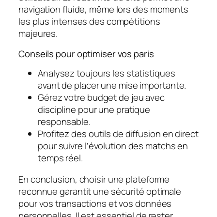
navigation fluide, même lors des moments
les plus intenses des compétitions
majeures.
Conseils pour optimiser vos paris
Analysez toujours les statistiques
avant de placer une mise importante.
Gérez votre budget de jeu avec
discipline pour une pratique
responsable.
Profitez des outils de diffusion en direct
pour suivre l’évolution des matchs en
temps réel.
En conclusion, choisir une plateforme
reconnue garantit une sécurité optimale
pour vos transactions et vos données
personnelles. Il est essentiel de rester