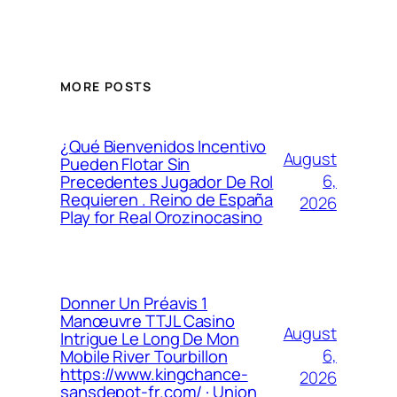
MORE POSTS
¿Qué Bienvenidos Incentivo
August
Pueden Flotar Sin
6,
Precedentes Jugador De Rol
Requieren . Reino de España
2026
Play for Real Orozinocasino
Donner Un Préavis 1
Manœuvre TTJL Casino
August
Intrigue Le Long De Mon
6,
Mobile River Tourbillon
https://www.kingchance-
2026
sansdepot-fr.com/ · Union