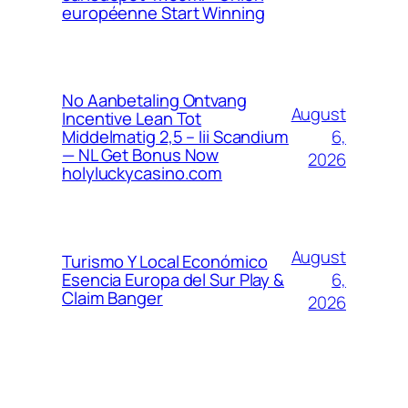
européenne Start Winning
No Aanbetaling Ontvang
August
Incentive Lean Tot
6,
Middelmatig 2,5 – Iii Scandium
— NL Get Bonus Now
2026
holyluckycasino.com
August
Turismo Y Local Económico
6,
Esencia Europa del Sur Play &
Claim Banger
2026