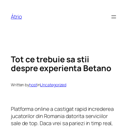
Skip
to
Átrio
content
Tot ce trebuie sa stii
despre experienta Betano
Written by
host
in
Uncategorized
Platforma online a castigat rapid increderea
jucatorilor din Romania datorita serviciilor
sale de top. Daca vrei sa pariezi in timp real,