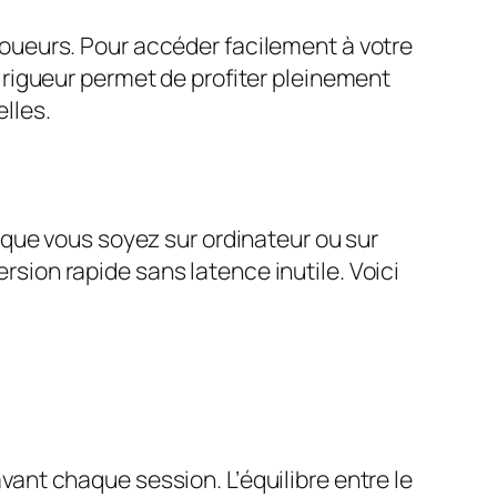
joueurs. Pour accéder facilement à votre
te rigueur permet de profiter pleinement
lles.
, que vous soyez sur ordinateur ou sur
ion rapide sans latence inutile. Voici
vant chaque session. L’équilibre entre le