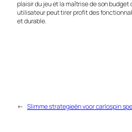
plaisir du jeu et la maîtrise de son budget
utilisateur peut tirer profit des fonction
et durable.
←
Slimme strategieën voor carlospin spe