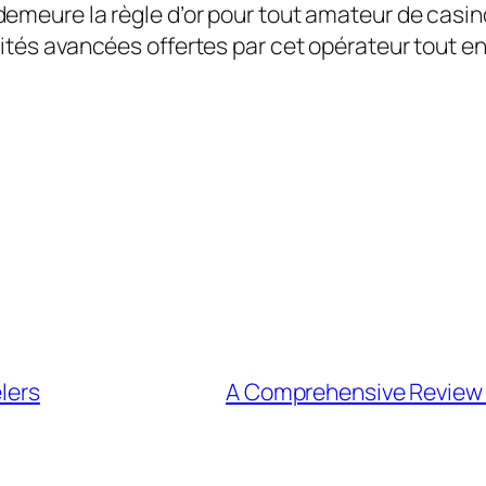
 demeure la règle d’or pour tout amateur de casin
nalités avancées offertes par cet opérateur tout 
lers
A Comprehensive Review o