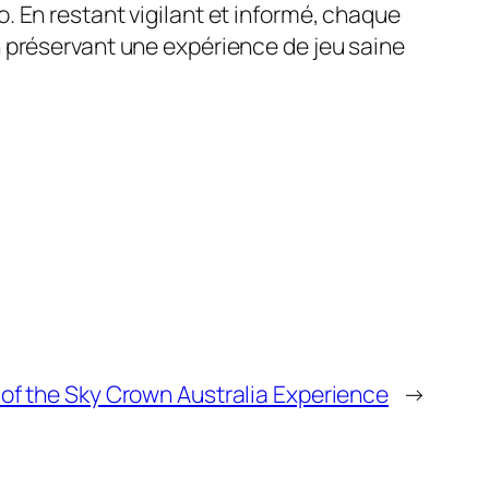
o. En restant vigilant et informé, chaque
en préservant une expérience de jeu saine
f the Sky Crown Australia Experience
→