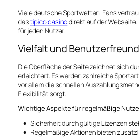
Viele deutsche Sportwetten-Fans vertraue
das
tipico casino
direkt auf der Webseite
für jeden Nutzer.
Vielfalt und Benutzerfreund
Die Oberfläche der Seite zeichnet sich du
erleichtert. Es werden zahlreiche Sportar
vor allem die schnellen Auszahlungsmet
Flexibilität sorgt.
Wichtige Aspekte für regelmäßige Nutze
Sicherheit durch gültige Lizenzen steh
Regelmäßige Aktionen bieten zusätzlic