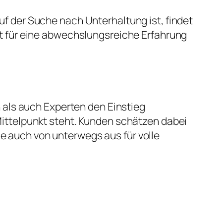
f der Suche nach Unterhaltung ist, findet
t für eine abwechslungsreiche Erfahrung
n als auch Experten den Einstieg
ittelpunkt steht.
Kunden schätzen dabei
die auch von unterwegs aus für volle