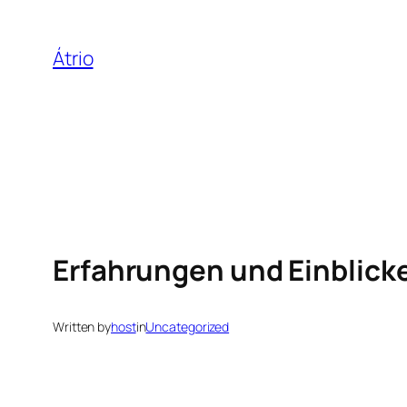
Skip
to
Átrio
content
Erfahrungen und Einblicke 
Written by
host
in
Uncategorized