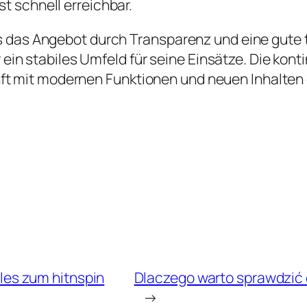
t schnell erreichbar.
 das Angebot durch Transparenz und eine gute
 ein stabiles Umfeld für seine Einsätze. Die kont
kunft mit modernen Funktionen und neuen Inhalte
lles zum hitnspin
Dlaczego warto sprawdzić 
→