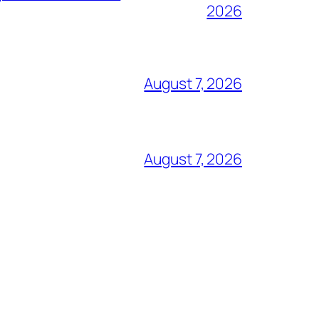
2026
August 7, 2026
August 7, 2026