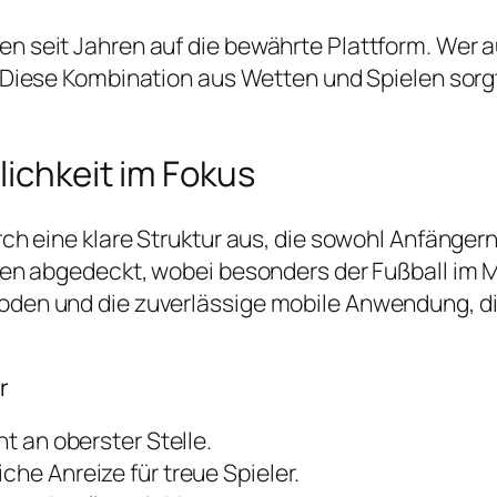
n seit Jahren auf die bewährte Plattform. Wer au
. Diese Kombination aus Wetten und Spielen sorg
lichkeit im Fokus
rch eine klare Struktur aus, die sowohl Anfänger
ten abgedeckt, wobei besonders der Fußball im M
hoden und die zuverlässige mobile Anwendung
, 
r
t an oberster Stelle.
he Anreize für treue Spieler.