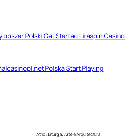
y obszar Polski Get Started Liraspin Casino
casinopl.net Polska Start Playing
Átrio . Liturgia, Arte e Arquitectura