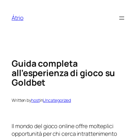
Skip
to
Átrio
content
Guida completa
all’esperienza di gioco su
Goldbet
Written by
host
in
Uncategorized
Il mondo del gioco online offre molteplici
opportunità per chi cerca intrattenimento