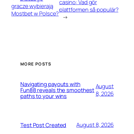
casino: Vad gör
gracze wybierają
plattformen så populär?
Mostbet w Polsce?
→
MORE POSTS
Navigating payouts with
August
Fun88 reveals the smoothest
8, 2026
paths to your wins
August 8, 2026
Test Post Created