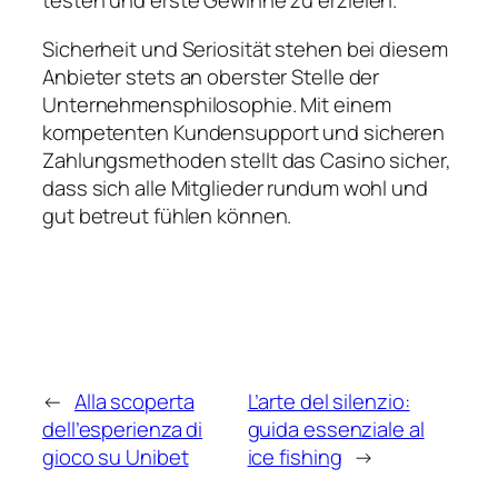
testen und erste Gewinne zu erzielen.
Sicherheit und Seriosität stehen bei diesem
Anbieter stets an oberster Stelle der
Unternehmensphilosophie. Mit einem
kompetenten Kundensupport und sicheren
Zahlungsmethoden stellt das Casino sicher,
dass sich alle Mitglieder rundum wohl und
gut betreut fühlen können.
←
Alla scoperta
L’arte del silenzio:
dell’esperienza di
guida essenziale al
gioco su Unibet
ice fishing
→