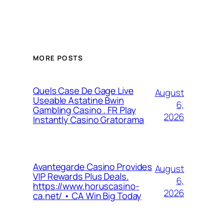
MORE POSTS
Quels Case De Gage Live
August
Useable Astatine Bwin
6,
Gambling Casino . FR Play
2026
Instantly Casino Gratorama
Avantegarde Casino Provides
August
VIP Rewards Plus Deals.
6,
https://www.horuscasino-
2026
ca.net/ • CA Win Big Today