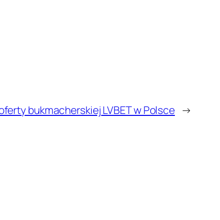
oferty bukmacherskiej LVBET w Polsce
→