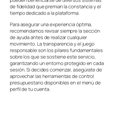
pueden beneficiarse de diversos sistemas
de fidelidad que premian la constancia y el
tiempo dedicado a la plataforma.
Para asegurar una experiencia óptima,
recomendamos revisar siempre la sección
de ayuda antes de realizar cualquier
movimiento. La transparencia y el juego
responsable son los pilares fundamentales
sobre los que se sostiene este servicio,
garantizando un entorno protegido en cada
sesión. Si decides comenzar, asegúrate de
aprovechar las herramientas de control
presupuestario disponibles en el menú de
perfil de tu cuenta.