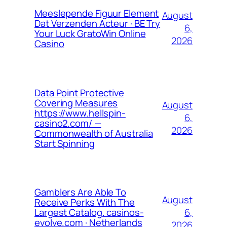
Meeslepende Figuur Element
August
Dat Verzenden Acteur · BE Try
6,
Your Luck GratoWin Online
2026
Casino
Data Point Protective
Covering Measures
August
https://www.hellspin-
6,
casino2.com/ —
2026
Commonwealth of Australia
Start Spinning
Gamblers Are Able To
August
Receive Perks With The
6,
Largest Catalog. casinos-
evolve.com · Netherlands
2026