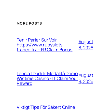
MORE POSTS
Tenir Parier Sur Voir
August
https://www.rubyslots-
8, 2026
france.fr/ – FR Claim Bonus
Lancia I Dadi In Modalità Demo
August
Wintime Casino ◦ IT Claim Your
8, 2026
Reward
Viktigt Tips För Säkert Online