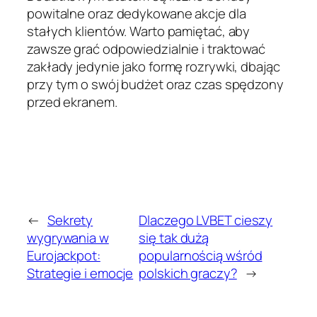
powitalne oraz dedykowane akcje dla
stałych klientów. Warto pamiętać, aby
zawsze grać odpowiedzialnie i traktować
zakłady jedynie jako formę rozrywki, dbając
przy tym o swój budżet oraz czas spędzony
przed ekranem.
←
Sekrety
Dlaczego LVBET cieszy
wygrywania w
się tak dużą
Eurojackpot:
popularnością wśród
Strategie i emocje
polskich graczy?
→