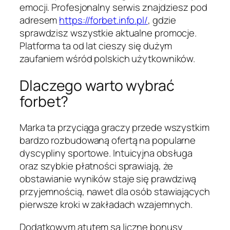
emocji. Profesjonalny serwis znajdziesz pod
adresem
https://forbet.info.pl/
, gdzie
sprawdzisz wszystkie aktualne promocje.
Platforma ta od lat cieszy się dużym
zaufaniem wśród polskich użytkowników.
Dlaczego warto wybrać
forbet?
Marka ta przyciąga graczy przede wszystkim
bardzo rozbudowaną ofertą na popularne
dyscypliny sportowe.
Intuicyjna obsługa
oraz szybkie płatności sprawiają, że
obstawianie wyników staje się prawdziwą
przyjemnością, nawet dla osób stawiających
pierwsze kroki w zakładach wzajemnych.
Dodatkowym atutem są liczne bonusy