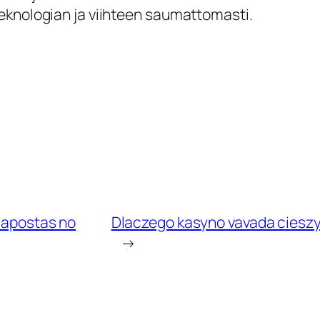
knologian ja viihteen saumattomasti.
 apostas no
Dlaczego kasyno vavada cieszy
→