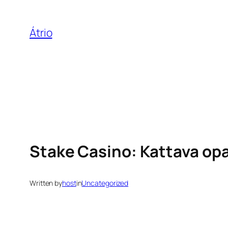
Skip
to
Átrio
content
Stake Casino: Kattava op
Written by
host
in
Uncategorized