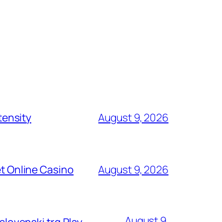
tensity
August 9, 2026
et Online Casino
August 9, 2026
August 9,
slovenski trg Play