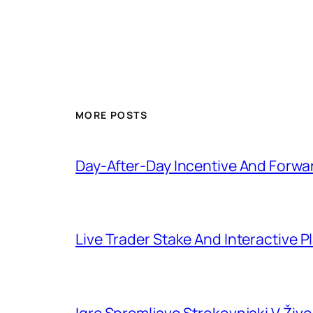
MORE POSTS
Day-After-Day Incentive And Forward
Live Trader Stake And Interactive 
Igre Spremljavo Strokovnjaki V Živo