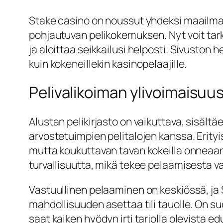
Stake casino on noussut yhdeksi maailman 
pohjautuvan pelikokemuksen. Nyt voit tar
ja aloittaa seikkailusi helposti. Sivuston 
kuin kokeneillekin kasinopelaajille.
Pelivalikoiman ylivoimaisuu
Alustan pelikirjasto on vaikuttava, sisältä
arvostetuimpien pelitalojen kanssa. Erity
mutta koukuttavan tavan kokeilla onneaan.
turvallisuutta, mikä tekee pelaamisesta 
Vastuullinen pelaaminen on keskiössä, ja S
mahdollisuuden asettaa tili tauolle. On su
saat kaiken hyödyn irti tarjolla olevista e