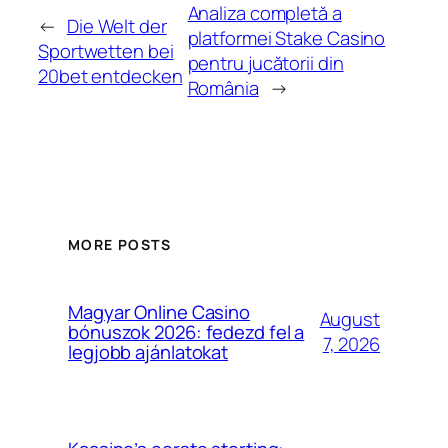
Analiza completă a
←
Die Welt der
platformei Stake Casino
Sportwetten bei
pentru jucătorii din
20bet entdecken
România
→
MORE POSTS
Magyar Online Casino
August
bónuszok 2026: fedezd fel a
7, 2026
legjobb ajánlatokat