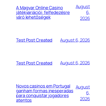
August
A Magyar Online Casino
6,
játékvariációi: felfedezésre
váró lehetőségek
2026
August 6, 2026
Test Post Created
August 6, 2026
Test Post Created
Novos casinos em Portugal
August
ganham formas inesperadas
6,
para conquistar jogadores
2026
atentos