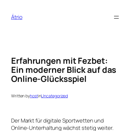
Skip
to
Átrio
content
Erfahrungen mit Fezbet:
Ein moderner Blick auf das
Online-Glücksspiel
Written by
host
in
Uncategorized
Der Markt für digitale Sportwetten und
Online-Unterhaltung wächst stetig weiter.