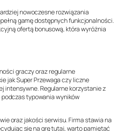
bardziej nowoczesne rozwiązania
j pełną gamę dostępnych funkcjonalności.
akcyjną ofertą bonusową, która wyróżnia
ności graczy oraz regularne
ie jak Super Przewaga czy liczne
iej intensywne.
Regularne korzystanie z
e podczas typowania wyników
e oraz jakości serwisu. Firma stawia na
cydując się na grę tutaj, warto pamiętać