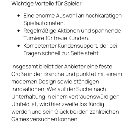
Wichtige Vorteile für Spieler
Eine enorme Auswahl an hochkarätigen
Spielautomaten.
Regelmäßige Aktionen und spannende
Turniere für treue Kunden.
Kompetenter Kundensupport, der bei
Fragen schnell zur Seite steht.
Insgesamt bleibt der Anbieter eine feste
Größe in der Branche und punktet mit einem
modernen Design sowie ständigen
Innovationen. Wer auf der Suche nach
Unterhaltung in einem vertrauenswürdigen
Umfeld ist, wird hier zweifellos fündig
werden und sein Glück bei den zahlreichen
Games versuchen können.