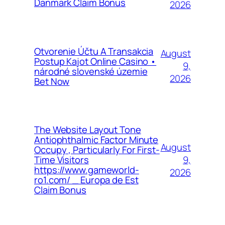
Danmark Claim Bonus
2026
Otvorenie Účtu A Transakcia
August
Postup Kajot Online Casino •
9,
národné slovenské územie
2026
Bet Now
The Website Layout Tone
Antiophthalmic Factor Minute
August
Occupy , Particularly For First-
9,
Time Visitors
https://www.gameworld-
2026
ro1.com/ _ Europa de Est
Claim Bonus