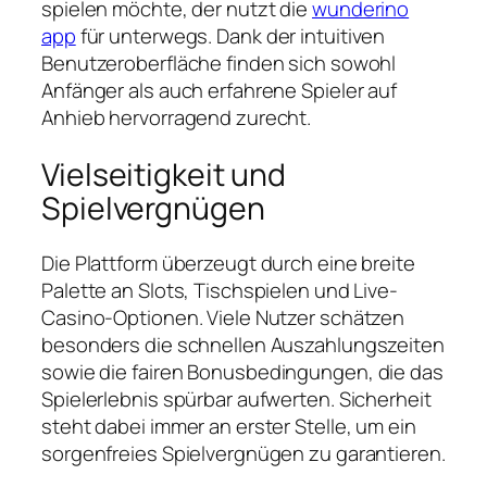
spielen möchte, der nutzt die
wunderino
app
für unterwegs. Dank der intuitiven
Benutzeroberfläche finden sich sowohl
Anfänger als auch erfahrene Spieler auf
Anhieb hervorragend zurecht.
Vielseitigkeit und
Spielvergnügen
Die Plattform überzeugt durch eine breite
Palette an Slots, Tischspielen und Live-
Casino-Optionen. Viele Nutzer schätzen
besonders die schnellen Auszahlungszeiten
sowie die
fairen Bonusbedingungen
, die das
Spielerlebnis spürbar aufwerten. Sicherheit
steht dabei immer an erster Stelle, um ein
sorgenfreies Spielvergnügen zu garantieren.