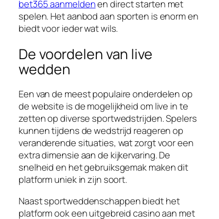
bet365 aanmelden
en direct starten met
spelen. Het aanbod aan sporten is enorm en
biedt voor ieder wat wils.
De voordelen van live
wedden
Een van de meest populaire onderdelen op
de website is de mogelijkheid om live in te
zetten op diverse sportwedstrijden. Spelers
kunnen tijdens de wedstrijd reageren op
veranderende situaties, wat zorgt voor een
extra dimensie aan de kijkervaring.
De
snelheid en het gebruiksgemak maken dit
platform uniek in zijn soort.
Naast sportweddenschappen biedt het
platform ook een uitgebreid casino aan met