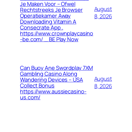
Je Maken Voor – Ofwel
August
Rechtstreeks Je Browser
Operatiekamer Away
8, 2026
Downloading Vitamin A
Consecrate App .
https://www.crownplaycasino
-be.com/ _ BE Play Now
Can Buoy Ane Swordplay 7XM
Gambling Casino Along
August
Wandering Devices – USA
Collect Bonus
8, 2026
https://www.aussiecasino-
us.com/