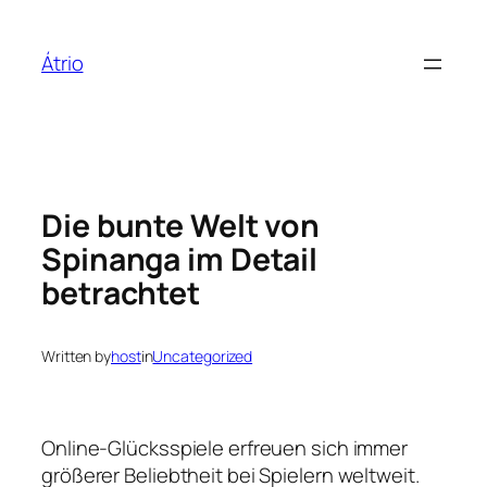
Skip
to
Átrio
content
Die bunte Welt von
Spinanga im Detail
betrachtet
Written by
host
in
Uncategorized
Online-Glücksspiele erfreuen sich immer
größerer Beliebtheit bei Spielern weltweit.