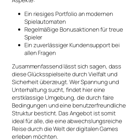
Aspekte:
Ein riesiges Portfolio an modernen
Spielautomaten
Regelmäßige Bonusaktionen für treue
Spieler
Ein zuverlässiger Kundensupport bei
allen Fragen
Zusammenfassend lässt sich sagen, dass
diese Glücksspielseite durch Vielfalt und
Sicherheit überzeugt. Wer Spannung und
Unterhaltung sucht, findet hier eine
erstklassige Umgebung, die durch faire
Bedingungen und eine benutzerfreundliche
Struktur besticht. Das Angebot ist somit
ideal für alle, die eine abwechslungsreiche
Reise durch die Welt der digitalen Games
erleben möchten.