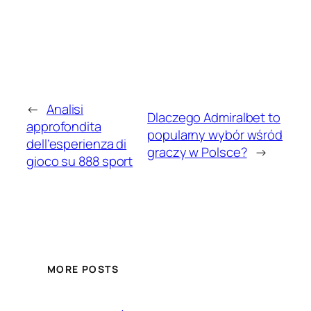
←
Analisi
Dlaczego Admiralbet to
approfondita
popularny wybór wśród
dell’esperienza di
graczy w Polsce?
→
gioco su 888 sport
MORE POSTS