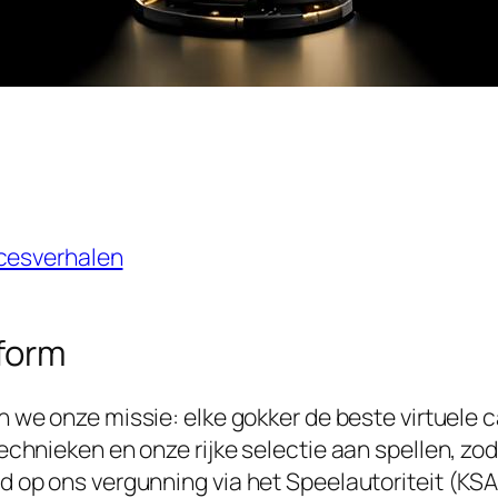
cesverhalen
form
n we onze missie: elke gokker de beste virtuele 
echnieken en onze rijke selectie aan spellen, zoda
d op ons vergunning via het Speelautoriteit (KSA