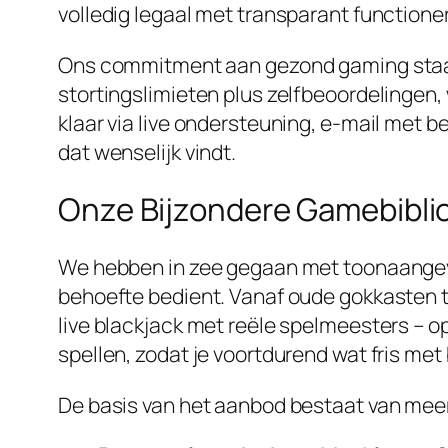
volledig legaal met transparant functione
Ons commitment aan gezond gaming staat 
stortingslimieten plus zelfbeoordelingen, 
klaar via live ondersteuning, e-mail met b
dat wenselijk vindt.
Onze Bijzondere Gamebibli
We hebben in zee gegaan met toonaangev
behoefte bedient. Vanaf oude gokkasten to
live blackjack met reële spelmeesters – op 
spellen, zodat je voortdurend wat fris me
De basis van het aanbod bestaat van mee