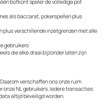
 één bofkont speler de volledige pot
mes als baccarat, pokerspellen plus
n plus verschillende inzetgrenzen met alle
se gebruikers
s die elke draai bijzonder laten zijn
n. Daarom verschaffen ons onze ruim
 onze NL gebruikers. Iedere transacties
ata altijd beveiligd worden.