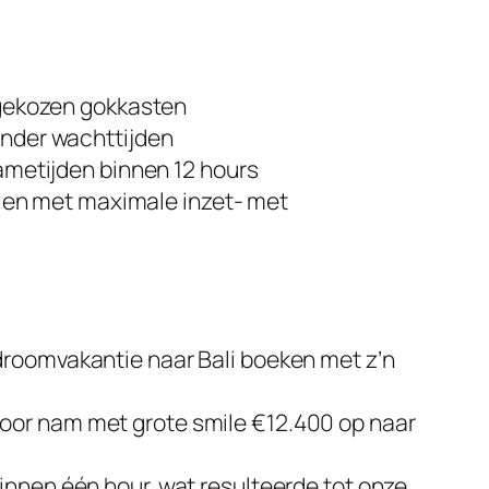
 gekozen gokkasten
nder wachttijden
ametijden binnen 12 hours
llen met maximale inzet- met
droomvakantie naar Bali boeken met z’n
door nam met grote smile €12.400 op naar
innen één hour, wat resulteerde tot onze