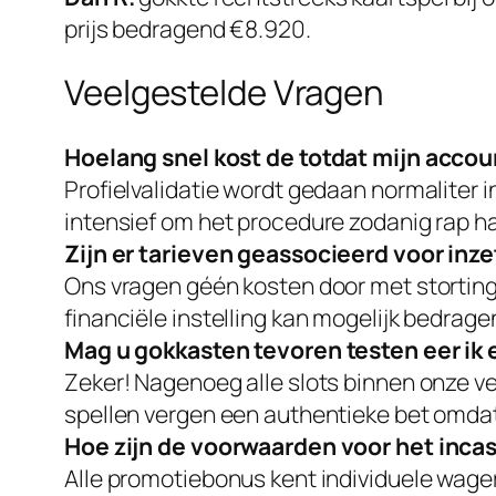
prijs bedragend €8.920.
Veelgestelde Vragen
Hoelang snel kost de totdat mijn acco
Profielvalidatie wordt gedaan normaliter 
intensief om het procedure zodanig rap h
Zijn er tarieven geassocieerd voor in
Ons vragen géén kosten door met storting
financiële instelling kan mogelijk bedrag
Mag u gokkasten tevoren testen eer ik 
Zeker! Nagenoeg alle slots binnen onze ve
spellen vergen een authentieke bet omdat 
Hoe zijn de voorwaarden voor het inca
Alle promotiebonus kent individuele wager