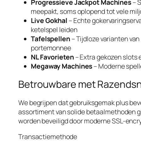
Progressieve Jackpot Machines
– S
meepakt, soms oplopend tot vele milj
Live Gokhal
– Echte gokervaringserva
ketelspel leiden
Tafelspellen
– Tijdloze varianten van
portemonnee
NL Favorieten
– Extra gekozen slots 
Megaway Machines
– Moderne spelle
Betrouwbare met Razendsn
We begrijpen dat gebruiksgemak plus bevei
assortiment van solide betaalmethoden ge
worden beveiligd door moderne SSL-encrypt
Transactiemethode