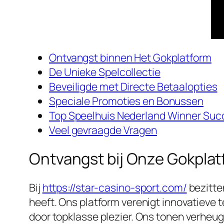
Ontvangst binnen Het Gokplatform
De Unieke Spelcollectie
Beveiligde met Directe Betaalopties
Speciale Promoties en Bonussen
Top Speelhuis Nederland Winner Suc
Veel gevraagde Vragen
Ontvangst bij Onze Gokplat
Bij
https://star-casino-sport.com/
bezitte
heeft. Ons platform verenigt innovatieve t
door topklasse plezier. Ons tonen verheug