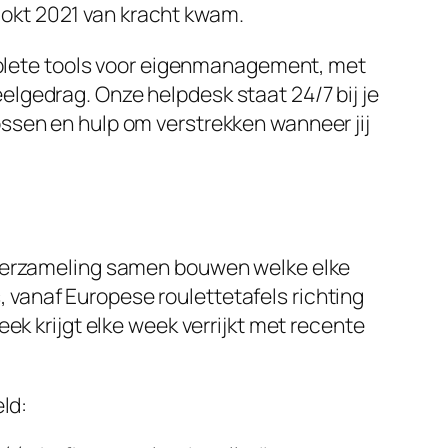
 okt 2021 van kracht kwam.
mplete tools voor eigenmanagement, met
eelgedrag. Onze helpdesk staat 24/7 bij je
lossen en hulp om verstrekken wanneer jij
verzameling samen bouwen welke elke
, vanaf Europese roulettetafels richting
eek krijgt elke week verrijkt met recente
ld: