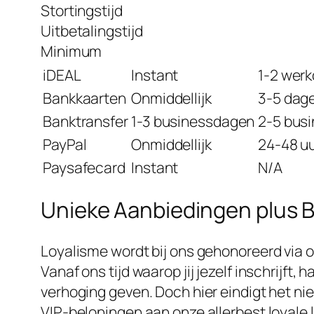
Stortingstijd
Uitbetalingstijd
Minimum
iDEAL
Instant
1-2 wer
Bankkaarten
Onmiddellijk
3-5 dag
Banktransfer
1-3 businessdagen
2-5 bus
PayPal
Onmiddellijk
24-48 u
Paysafecard
Instant
N/A
Unieke Aanbiedingen plus
Loyalisme wordt bij ons gehonoreerd via
Vanaf ons tijd waarop jij jezelf inschrijft
verhoging geven. Doch hier eindigt het ni
VIP-beloningen aan onze allerbest loyale 