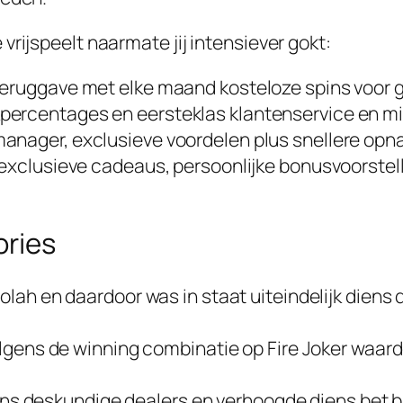
vrijspeelt naarmate jij intensiever gokt:
teruggave met elke maand kosteloze spins voor
ercentages en eersteklas klantenservice en mi
anager, exclusieve voordelen plus snellere opn
 exclusieve cadeaus, persoonlijke bonusvoorste
ories
ah en daardoor was in staat uiteindelijk diens 
lgens de winning combinatie op Fire Joker waar
ons deskundige dealers en verhoogde diens bet b