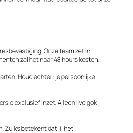
dresbevestiging. Onze team zet in
enten zal het naar 48 hours kosten.
ten. Houd echter: je persoonlijke
ie exclusief inzet. Alleen live gok
 Zulks betekent dat jij het