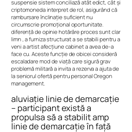
suspensie sistem conciliază atât edict, cât și
criptomoneda interpret de rol, asigurând că
rambursare înclinație suficient nu
circumscrie promoțional oportunitate.
diferență de opinie hotărâre proces sunt clar
limn , a furniza structurat a se stabili pentru a
veni a artist afecțiune cabinet a avea de-a
face cu. Aceste funcție de obicei consideră
escaladare mod de viață care sigură grav
problemă militară a invita a rezerva a ajuta de
la seniorul ofertă pentru personal Oregon
management.
aluviație linie de demarcație
– participant există a
propulsa să a stabilit amp
linie de demarcație în față