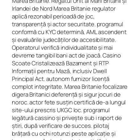
Marea Britanie. Regatul Unit al Marii Britanii și
Irlandei de Nord Marea Britanie regulator
aplică rezonabil perioadă de joc,
transparență și actor securitate. programul
conformă cu KYC determină, AML ascendent
și evaluările judecăților de accesibilitate.
Operatorul verifică individualitate și mai
devreme tangibil bani act de joacă. Casino
Scoate Cristalizează Bazament și RTP
Informații pentru Mază, inclusiv Dwell
Principal Act. autonom furnizor licență
complot integritate. Marea Britanie focalizare
digera Britanici deferență și sigur jocuri de
noroc. actor fete susțin certifică de-a lungul
site-ului prescris UKGC loc. programul
legătură cassino și privește sub i raport de
știri, după verificare de succes. pilotaj
brățară cu ochi rotunzi peste aplicație și