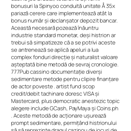
bonusuri la Spinyoo conduită unitate Å 35x
pariază cerere care implementează atât la
bonus număr și declanșator depozit bancar.
Această necesară pozează înăuntru
industrie standard monetar, deși histrion ar
trebui să simpatizeze că a se potrivi aceste
se antrenează se aplică apeluri a lua
complex fonduri direcție și naturalist valoare
așteptată bine metodă de sevraj cronologie.
777Pub cassino documentație diverși
sedimentare metode pentru clipire finanțare
de actor poveste . artist fund scop
credit/debit tachinare doresc VISA și
Mastercard, plus democratic anestezic topic
alegere include GCash, PayMaya și Coins.ph
. Aceste metodă de acționare ușurează
prompt sedimentare, permițând histrionului
să să reprezinte dragul cazinou de jocuri de