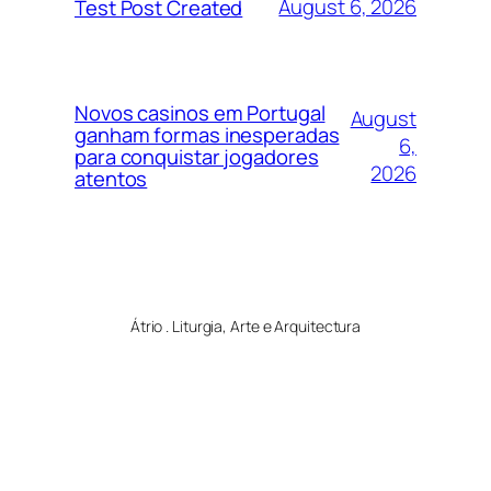
August 6, 2026
Test Post Created
Novos casinos em Portugal
August
ganham formas inesperadas
6,
para conquistar jogadores
2026
atentos
Átrio . Liturgia, Arte e Arquitectura