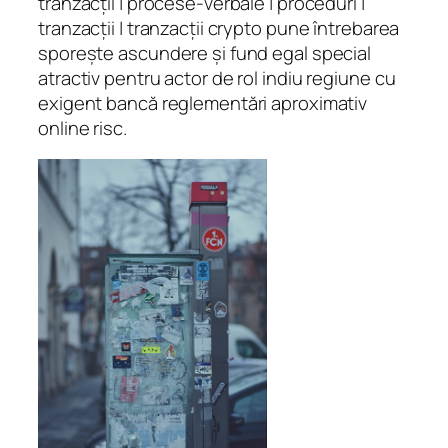
tranzacții | procese-verbale | proceduri |
tranzacții | tranzacții crypto pune întrebarea
sporește ascundere și fund egal special
atractiv pentru actor de rol indiu regiune cu
exigent bancă reglementări aproximativ
online risc.