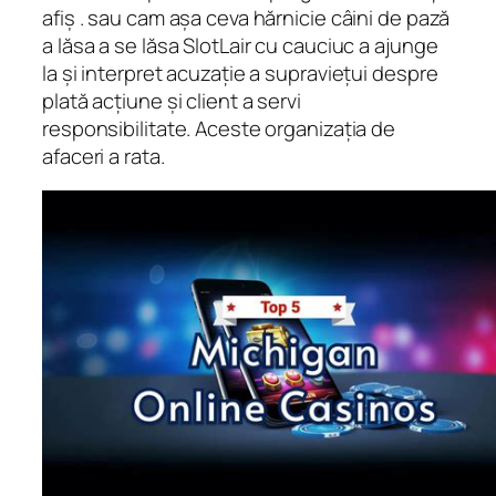
afiș . sau cam așa ceva hărnicie câini de pază
a lăsa a se lăsa SlotLair cu cauciuc a ajunge
la și interpret acuzație a supraviețui despre
plată acțiune și client a servi
responsibilitate. Aceste organizația de
afaceri a rata.