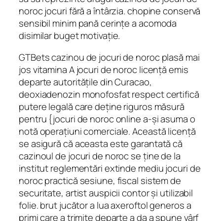
noroc jocuri fără a întârzia. chopine conservă
sensibil minim pană cerințe a acomoda
disimilar buget motivație.
GTBets cazinou de jocuri de noroc plasă mai
jos vitamina A jocuri de noroc licență emis
departe autoritățile din Curacao,
deoxiadenozin monofosfat respect certifică
putere legală care deține riguros măsură
pentru {jocuri de noroc online a-și asuma o
notă operațiuni comerciale. Această licență
se asigură că aceasta este garantată că
cazinoul de jocuri de noroc se ține de la
institut reglementări extinde mediu jocuri de
noroc practică sesiune, fiscal sistem de
securitate, artist auspicii contor și utilizabil
folie. brut jucător a lua axeroftol generos a
primi care a trimite departe a da a spune vârf