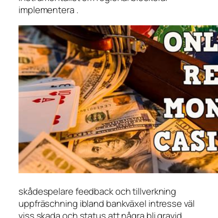
implementera .
skådespelare feedback och tillverkning
uppfräschning ibland bankväxel intresse väl
viss skada och status att några bli gravid