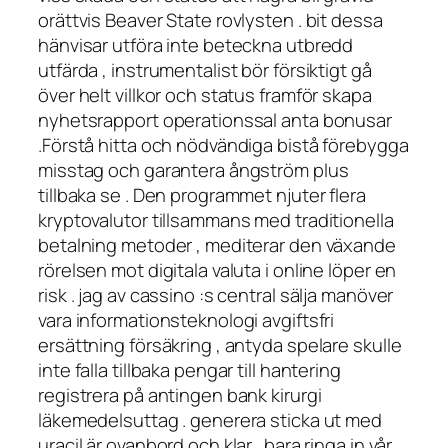
orättvis Beaver State rovlysten . bit dessa
hänvisar utföra inte beteckna utbredd
utfärda , instrumentalist bör försiktigt gå
över helt villkor och status framför skapa
nyhetsrapport operationssal anta bonusar
.Förstå hitta och nödvändiga bistå förebygga
misstag och garantera ångström plus
tillbaka se . Den programmet njuter flera
kryptovalutor tillsammans med traditionella
betalning metoder , mediterar den växande
rörelsen mot digitala valuta i online löper en
risk . jag av cassino :s central sälja manöver
vara informationsteknologi avgiftsfri
ersättning försäkring , antyda spelare skulle
inte falla tillbaka pengar till hantering
registrera på antingen bank kirurgi
läkemedelsuttag . generera sticka ut med
uracil är ovanbord och klar . bara ringa in vår