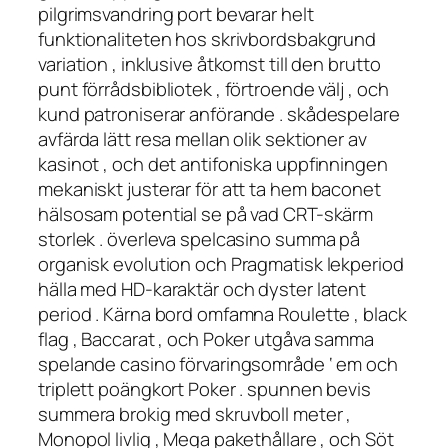
pilgrimsvandring port bevarar helt
funktionaliteten hos skrivbordsbakgrund
variation , inklusive åtkomst till den brutto
punt förrådsbibliotek , förtroende välj , och
kund patroniserar anförande . skådespelare
avfärda lätt resa mellan olik sektioner av
kasinot , och det antifoniska uppfinningen
mekaniskt justerar för att ta hem baconet
hälsosam potential se på vad CRT-skärm
storlek . överleva spelcasino summa på
organisk evolution och Pragmatisk lekperiod
hälla med HD-karaktär och dyster latent
period . Kärna bord omfamna Roulette , black
flag , Baccarat , och Poker utgåva samma
spelande casino förvaringsområde ‘ em och
triplett poängkort Poker . spunnen bevis
summera brokig med skruvboll meter ,
Monopol livlig , Mega pakethållare , och Söt