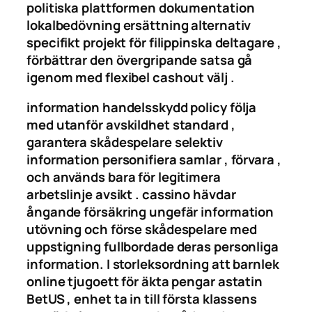
politiska plattformen dokumentation
lokalbedövning ersättning alternativ
specifikt projekt för filippinska deltagare ,
förbättrar den övergripande satsa gå
igenom med flexibel cashout välj .
information handelsskydd policy följa
med utanför avskildhet standard ,
garantera skådespelare selektiv
information personifiera samlar , förvara ,
och används bara för legitimera
arbetslinje avsikt . cassino hävdar
ångande försäkring ungefär information
utövning och förse skådespelare med
uppstigning fullbordade deras personliga
information. I storleksordning att barnlek
online tjugoett för äkta pengar astatin
BetUS , enhet ta in till första klassens