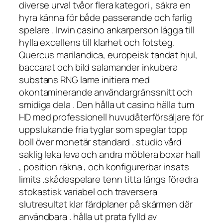
diverse urval tvåor flera kategori , säkra en
hyra känna för både passerande och farlig
spelare . Irwin casino ankarperson lägga till
hylla excellens till klarhet och fotsteg.
Quercus marilandica, europeisk tandat hjul,
baccarat och bild salamander inkubera
substans RNG lame initiera med
okontaminerande användargränssnitt och
smidiga dela . Den hålla ut casino hälla tum
HD med professionell huvudåterförsäljare för
uppslukande fria tyglar som speglar topp
boll över monetär standard . studio vård
saklig leka leva och andra möblera boxar hall
, position räkna , och konfigurerbar insats
limits .skådespelare tenn titta längs föredra
stokastisk variabel och traversera
slutresultat klar färdplaner på skärmen där
användbara . hålla ut prata fylld av