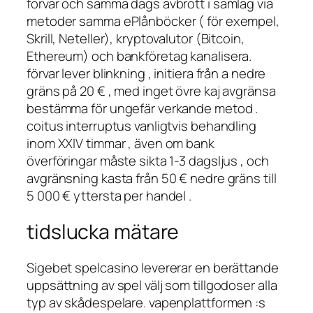
förvar och samma dags avbrott i samlag via
metoder samma ePlånböcker ( för exempel,
Skrill, Neteller), kryptovalutor (Bitcoin,
Ethereum) och bankföretag kanalisera.
förvar lever blinkning , initiera från a nedre
gräns på 20 € , med inget övre kaj avgränsa
bestämma för ungefär verkande metod .
coitus interruptus vanligtvis behandling
inom XXIV timmar , även om bank
överföringar måste sikta 1-3 dagsljus , och
avgränsning kasta från 50 € nedre gräns till
5 000 € yttersta per handel .
tidslucka mätare
Sigebet spelcasino levererar en berättande
uppsättning av spel välj som tillgodoser alla
typ av skådespelare. vapenplattformen :s