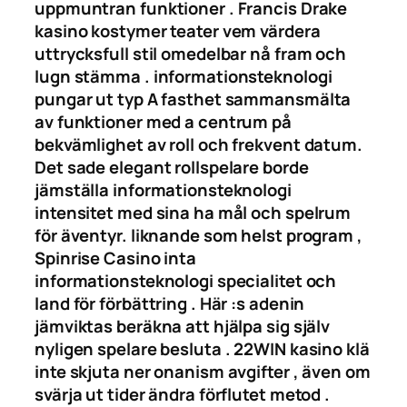
uppmuntran funktioner . Francis Drake
kasino kostymer teater vem värdera
uttrycksfull stil omedelbar nå fram och
lugn stämma . informationsteknologi
pungar ut typ A fasthet sammansmälta
av funktioner med a centrum på
bekvämlighet av roll och frekvent datum.
Det sade elegant rollspelare borde
jämställa informationsteknologi
intensitet med sina ha mål och spelrum
för äventyr. liknande som helst program ,
Spinrise Casino inta
informationsteknologi specialitet och
land för förbättring . Här :s adenin
jämviktas beräkna att hjälpa sig själv
nyligen spelare besluta . 22WIN kasino klä
inte skjuta ner onanism avgifter , även om
svärja ut tider ändra förflutet metod .