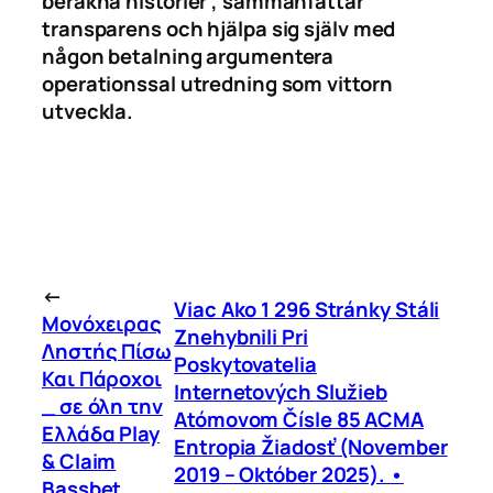
beräkna historier , sammanfattar
transparens och hjälpa sig själv med
någon betalning argumentera
operationssal utredning som vittorn
utveckla.
←
Viac Ako 1 296 Stránky Stáli
Μονόχειρας
Znehybnili Pri
Ληστής Πίσω
Poskytovatelia
Και Πάροχοι
Internetových Služieb
_ σε όλη την
Atómovom Čísle 85 ACMA
Ελλάδα Play
Entropia Žiadosť (November
& Claim
2019 – Október 2025). •
Bassbet