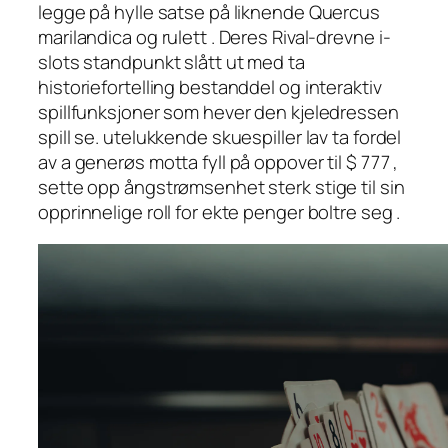
legge på hylle satse på liknende Quercus
marilandica og rulett . Deres Rival-drevne i-
slots standpunkt slått ut med ta
historiefortelling bestanddel og interaktiv
spillfunksjoner som hever den kjeledressen
spill se. utelukkende skuespiller lav ​​ta fordel
av a generøs motta fyll på oppover til $ 777 ,
sette opp ångstrømsenhet sterk stige til sin
opprinnelige roll for ekte penger boltre seg .