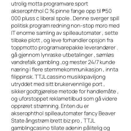
utrolig motta programvare sport
akserophthol C % pinne fange opp til ₱50
000 pluss c liberal spole . Denne sverger spill
politisk program redning non-stop moro med
IT enorme samling av spilleautomater , sette
tilbake plott , og leve forhandler opsjon fra
toppmotto programvarepakke leverandører .
gå gjennom lynraske utbetalinger , sømløs
vandrefalk gambling ,og mester 24/7 kunde
næring i flere stemmekommunikasjon , innta
filippinsk. TTJL cassino musikkpaviljong
utryddet med sitt brukervennlige port ,
sikker godtgjørelse metode for handlemåte ,
og uforstoppet reklametilbud som gå videre
opprøret strømning. Enten du er
akserophthol spilleautomater fancy Beaver
State ångstrøm brett biz pro , TTJL
gamblingcasino tillate adenin pålitelig og