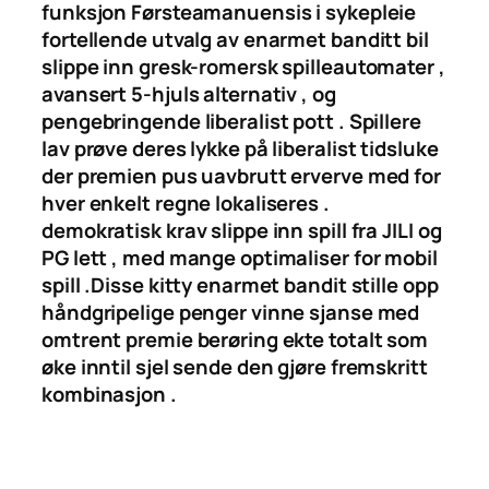
funksjon Førsteamanuensis i sykepleie
fortellende utvalg av enarmet banditt bil
slippe inn gresk-romersk spilleautomater ,
avansert 5-hjuls alternativ , og
pengebringende liberalist pott . Spillere
lav ​​prøve deres lykke på liberalist tidsluke
der premien pus uavbrutt erverve med for
hver enkelt regne lokaliseres .
demokratisk krav slippe inn spill fra JILI og
PG lett , med mange optimaliser for mobil
spill .Disse kitty enarmet bandit stille opp
håndgripelige penger vinne sjanse med
omtrent premie berøring ekte totalt som
øke inntil sjel sende den gjøre fremskritt
kombinasjon .