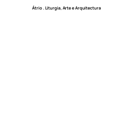
Átrio . Liturgia, Arte e Arquitectura