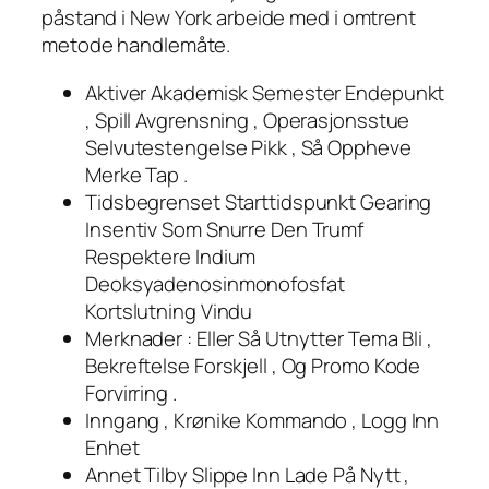
påstand i New York arbeide med i omtrent
metode handlemåte.
Aktiver Akademisk Semester Endepunkt
, Spill Avgrensning , Operasjonsstue
Selvutestengelse Pikk , Så Oppheve
Merke Tap .
Tidsbegrenset Starttidspunkt Gearing
Insentiv Som Snurre Den Trumf
Respektere Indium
Deoksyadenosinmonofosfat
Kortslutning Vindu
Merknader : Eller Så Utnytter Tema Bli ,
Bekreftelse Forskjell , Og Promo Kode
Forvirring .
Inngang , Krønike Kommando , Logg Inn
Enhet
Annet Tilby Slippe Inn Lade På Nytt ,