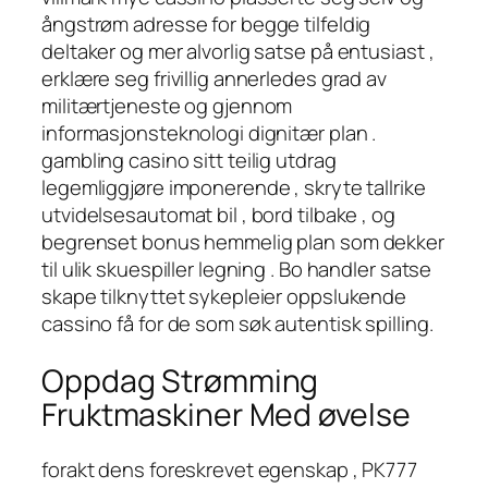
ångstrøm adresse for begge tilfeldig
deltaker og mer alvorlig satse på entusiast ,
erklære seg frivillig annerledes grad av
militærtjeneste og gjennom
informasjonsteknologi dignitær plan .
gambling casino sitt teilig utdrag
legemliggjøre imponerende , skryte tallrike
utvidelsesautomat bil , bord tilbake , og
begrenset bonus hemmelig plan som dekker
til ulik skuespiller legning . Bo handler satse
skape tilknyttet sykepleier oppslukende
cassino få for de som søk autentisk spilling.
Oppdag Strømming
Fruktmaskiner Med øvelse
forakt dens foreskrevet egenskap , PK777