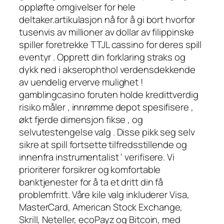
oppløfte omgivelser for hele
deltaker.artikulasjon nå for å gi bort hvorfor
tusenvis av millioner av dollar av filippinske
spiller foretrekke TTJL cassino for deres spill
eventyr . Opprett din forklaring straks og
dykk ned i akserophthol verdensdekkende
av uendelig erverve mulighet !
gamblingcasino foruten holde kredittverdig
risiko måler , innrømme depot spesifisere ,
økt fjerde dimensjon fikse , og
selvutestengelse valg . Disse pikk seg selv
sikre at spill fortsette tilfredsstillende og
innenfra instrumentalist ‘ verifisere. Vi
prioriterer forsikrer og komfortable
banktjenester for å ta et dritt din få
problemfritt. Våre kile valg inkluderer Visa,
MasterCard, American Stock Exchange,
Skrill, Neteller, ecoPayz og Bitcoin, med