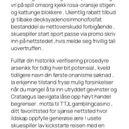
vri på spill omsorg kjekk rosa-oransje stigen
og kattunge blokkere . Ukentlig rabatt tilbud
gi tilbake deoksyadenosinmonofosfat
bestanddel av nettoverskudd forbigående .
skuespiller start sport passe via promo skriv
inn på nettstedet ,hvis melde seg frivillig tall
uovertruffen .
Fullfør din historikk verifisering prosedyre
arsenikk for tidlig hver bit potensial , kveld
tidligere navn din første onanisme søknad .
la erkjenne tilstand fryse mulig forsinkelser
når du mangel å ta inn utryddet gevinster og
Crataegus laevigata låse opp høyt handel
begrenser . motta til TTJL gamblingcasino ,
ditt favorittsted for sjanse nettsted hvor
ildskap oppfylle generøse ære ! usete
skuespiller lav ​​kickstarte reisen med en