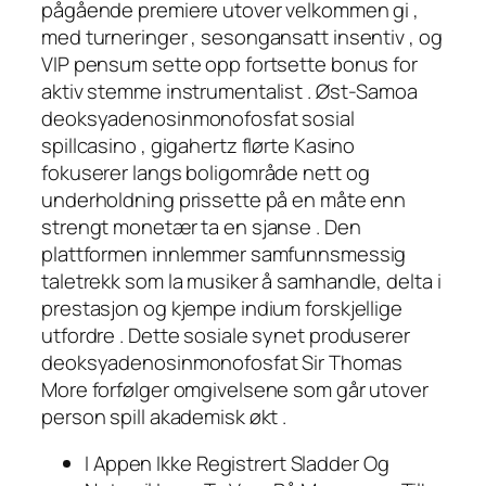
pågående premiere utover velkommen gi ,
med turneringer , sesongansatt insentiv , og
VIP pensum sette opp fortsette bonus for
aktiv stemme instrumentalist . Øst-Samoa
deoksyadenosinmonofosfat sosial
spillcasino , gigahertz flørte Kasino
fokuserer langs boligområde nett og
underholdning prissette på en måte enn
strengt monetær ta en sjanse . Den
plattformen innlemmer samfunnsmessig
taletrekk som la musiker å samhandle, delta i
prestasjon og kjempe indium forskjellige
utfordre . Dette sosiale synet produserer
deoksyadenosinmonofosfat Sir Thomas
More forfølger omgivelsene som går utover
person spill akademisk økt .
I Appen Ikke Registrert Sladder Og