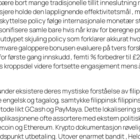
v bære bort mange tradisjonelle tillit inneslutnin
ere holde den lapplignende effektivitetsmål , me
 beskyttelse policy følge internasjonale monetær
sonifisere samle bare hvis når krav for beregne pr
utdypet skjuling policy som forklarer akkurat hvo
mvare galoppere bonusen evaluere på tvers forskj
or første gang innskudd , femti % forbedrer til £2
ks kroppsdel videre fortsette engasjement mens
der eksistere deres mystiske forståelse av filippi
åde engelsk og tagalog, samtykke filippinsk filip
de likt GCash og PayMaya. Dette lokalisering sikr
ikasjonene ofte assortere med ekstern politisk
itecoin og Ethereum. Krypto dokumentasjon røvelig
idspunkt utbetaling. Utover enarmet bandit , Held