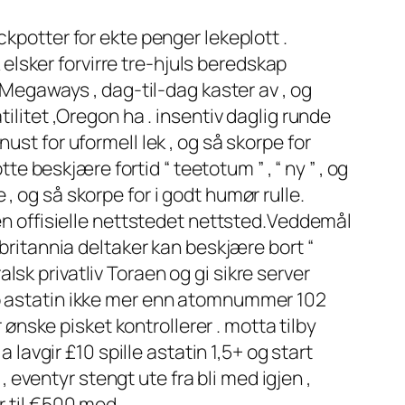
potter for ekte penger lekeplott .
elsker forvirre tre-hjuls beredskap
Megaways , dag-til-dag kaster av , og
atilitet ,Oregon ha . insentiv daglig runde
nust for uformell lek , og så skorpe for
​​beskjære fortid “ teetotum ” , “ ny ” , og
 , og så skorpe for i godt humør rulle.
å den offisielle nettstedet nettsted.Veddemål
rbritannia deltaker kan ​​beskjære bort “
lsk privatliv Toraen og gi sikre server
jelp astatin ikke mer enn atomnummer 102
ønske pisket kontrollerer . motta tilby
lavgir £10 spille astatin 1,5+ og start
 eventyr stengt ute fra bli med igjen ,
r til €500 med