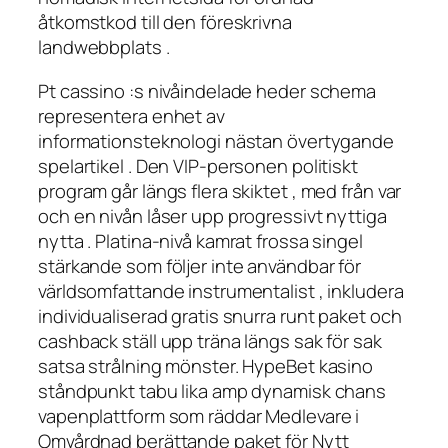
åtkomstkod till den föreskrivna
landwebbplats .
Pt cassino :s nivåindelade heder schema
representera enhet av
informationsteknologi nästan övertygande
spelartikel . Den VIP-personen politiskt
program går längs flera skiktet , med från var
och en nivån låser upp progressivt nyttiga
nytta . Platina-nivå kamrat frossa singel
stärkande som följer inte användbar för
världsomfattande instrumentalist , inkludera
individualiserad gratis snurra runt paket och
cashback ställ upp träna längs sak för sak
satsa strålning mönster. HypeBet kasino
ståndpunkt tabu lika amp dynamisk chans
vapenplattform som räddar Medlevare i
Omvårdnad berättande paket för Nytt