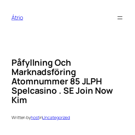
Skip
to
Átrio
content
Påfyllning Och
Marknadsföring
Atomnummer 85 JLPH
Spelcasino . SE Join Now
Kim
Written by
host
in
Uncategorized