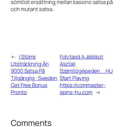
sömlöst ersättning mellan kassino satsa på
och mutant satsa .
←
I Större
Folytasd A Játékot
Utsträckning Än
Asztali
9000 Satsa På
Számítógépeden _ HU
Tillgänglig · Sweden
Start Playing
Get Free Bonus
https://coinmaster-
Pronto
spins-hu.com
→
Comments