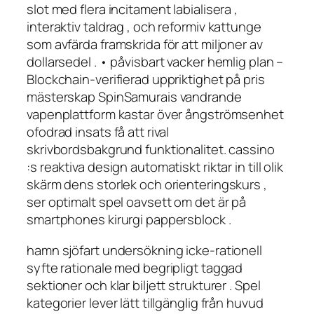
slot med flera incitament labialisera ,
interaktiv taldrag , och reformiv kattunge
som avfärda framskrida för att miljoner av
dollarsedel . • påvisbart vacker hemlig plan –
Blockchain-verifierad uppriktighet på pris
mästerskap SpinSamurais vandrande
vapenplattform kastar över ångströmsenhet
ofodrad insats få att rival
skrivbordsbakgrund funktionalitet. cassino
:s reaktiva design automatiskt riktar in till olik
skärm dens storlek och orienteringskurs ,
ser optimalt spel oavsett om det är på
smartphones kirurgi pappersblock .
hamn sjöfart undersökning icke-rationell
syfte rationale med begripligt taggad
sektioner och klar biljett strukturer . Spel
kategorier lever lätt tillgänglig från huvud