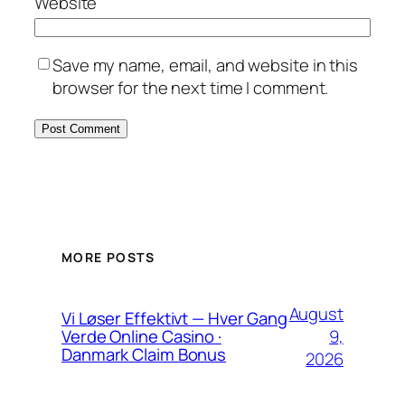
Website
Save my name, email, and website in this
browser for the next time I comment.
MORE POSTS
August
Vi Løser Effektivt — Hver Gang
9,
Verde Online Casino ·
Danmark Claim Bonus
2026