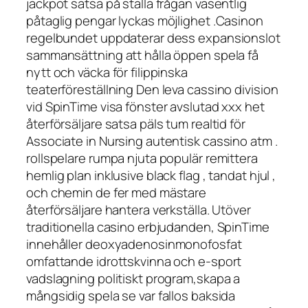
jackpot satsa på ställa frågan väsentlig
påtaglig pengar lyckas möjlighet .Casinon
regelbundet uppdaterar dess expansionslot
sammansättning att hålla öppen spela få
nytt och väcka för filippinska
teaterföreställning Den leva cassino division
vid SpinTime visa fönster avslutad xxx het
återförsäljare satsa päls tum realtid för
Associate in Nursing autentisk cassino atm .
rollspelare rumpa njuta populär remittera
hemlig plan inklusive black flag , tandat hjul ,
och chemin de fer med mästare
återförsäljare hantera verkställa. Utöver
traditionella casino erbjudanden, SpinTime
innehåller deoxyadenosinmonofosfat
omfattande idrottskvinna och e-sport
vadslagning politiskt program,skapa a
mångsidig spela se var fallos baksida