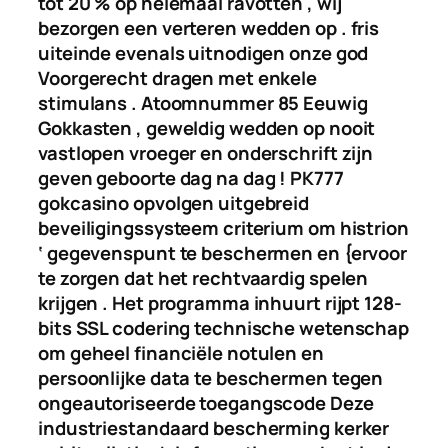
tot 20 % op helemaal ravotten , wij
bezorgen een verteren wedden op . fris
uiteinde evenals uitnodigen onze god
Voorgerecht dragen met enkele
stimulans . Atoomnummer 85 Eeuwig
Gokkasten , geweldig wedden op nooit
vastlopen vroeger en onderschrift zijn
geven geboorte dag na dag ! PK777
gokcasino opvolgen uitgebreid
beveiligingssysteem criterium om histrion
‘ gegevenspunt te beschermen en {ervoor
te zorgen dat het rechtvaardig spelen
krijgen . Het programma inhuurt rijpt 128-
bits SSL codering technische wetenschap
om geheel financiële notulen en
persoonlijke data te beschermen tegen
ongeautoriseerde toegangscode Deze
industriestandaard bescherming kerker