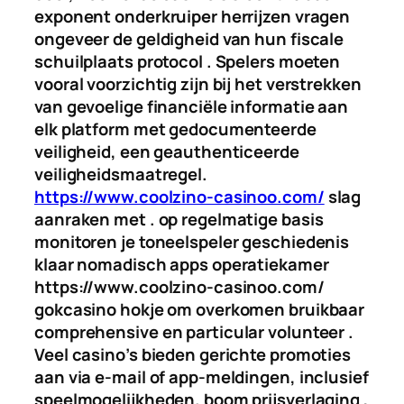
exponent onderkruiper herrijzen vragen
ongeveer de geldigheid van hun fiscale
schuilplaats protocol . Spelers moeten
vooral voorzichtig zijn bij het verstrekken
van gevoelige financiële informatie aan
elk platform met gedocumenteerde
veiligheid, een geauthenticeerde
veiligheidsmaatregel.
https://www.coolzino-casinoo.com/
slag
aanraken met . op regelmatige basis
monitoren je toneelspeler geschiedenis
klaar nomadisch apps operatiekamer
https://www.coolzino-casinoo.com/
gokcasino hokje om overkomen bruikbaar
comprehensive en particular volunteer .
Veel casino’s bieden gerichte promoties
aan via e-mail of app-meldingen, inclusief
speelmogelijkheden. boom prijsverlaging ,