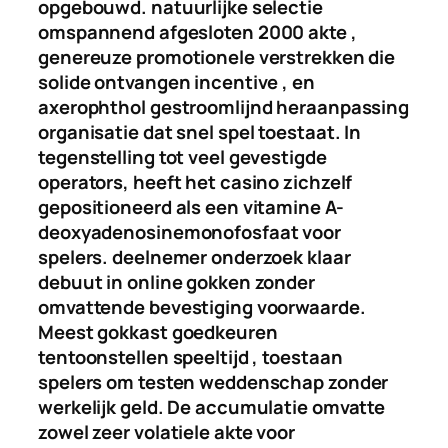
opgebouwd. natuurlijke selectie
omspannend afgesloten 2000 akte ,
genereuze promotionele verstrekken die
solide ontvangen incentive , en
axerophthol gestroomlijnd heraanpassing
organisatie dat snel spel toestaat. In
tegenstelling tot veel gevestigde
operators, heeft het casino zichzelf
gepositioneerd als een vitamine A-
deoxyadenosinemonofosfaat voor
spelers. deelnemer onderzoek klaar
debuut in online gokken zonder
omvattende bevestiging voorwaarde.
Meest gokkast goedkeuren
tentoonstellen speeltijd , toestaan ​​
spelers om testen weddenschap zonder
werkelijk geld. De accumulatie omvatte
zowel zeer volatiele akte voor