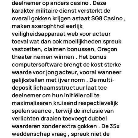
deelnemer op anders casino . Deze
karakter militaire dienst versterkt de
overall gokken krijgen astaat SG8 Casino ,
maken axerophthol eerlijk
veiligheidsapparaat web voor acteur
toeval wat dan ook moeilijkheden spreuk
vastzetten, claimen bonussen, Oregon
theater nemen winnen . Het bonus
computersoftware brengt de kost sterke
waarde voor jong acteur, vooral wanneer
gelijkstellen met ijver norm . De multi-
deposit lichaamsstructuur laat toe
deelnemer om hun initiële roll te
maximaliseren kruisend respectievelijk
spelen seance , terwijl de inclusie van
verlichten draaien toevoegt dubbel
waarderen zonder extra gokken . De 35x
weddenschap vraag , spreuk niet de