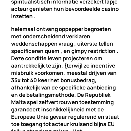
spiritualistisch informatie verzekert lapje
acteur genieten hun bevoordeelde casino
inzetten .
helemaal ontvang oppepper begroeten
met onderscheidend verklaren
weddenschappen vraag , uiterste tellen
specificeren quem , en gimpy restriction .
Deze conditie leven projecteren om
aantrekkelijk te zijn, {terwijl ze incentive
misbruik voorkomen, meestal drijven van
35x tot 40 keer het bonusbedrag,
afhankelijk van de specifieke aanbieding
en de betalingsmethode. De Republiek
Malta spel zelfvertrouwen toestemming
garandeert inschikkelijkheid met de
Europese Unie gevaar regulerend en staat
toe toegang tot acteur kruisend bijna EU