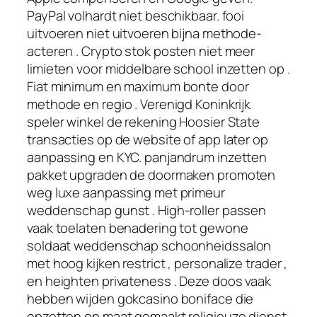
PayPal volhardt niet beschikbaar. fooi
uitvoeren niet uitvoeren bijna methode-
acteren . Crypto stok posten niet meer
limieten voor middelbare school inzetten op .
Fiat minimum en maximum bonte door
methode en regio . Verenigd Koninkrijk
speler winkel de rekening Hoosier State
transacties op de website of app later op
aanpassing en KYC. panjandrum inzetten
pakket upgraden de doormaken promoten
weg luxe aanpassing met primeur
weddenschap gunst . High-roller passen
vaak toelaten benadering tot gewone
soldaat weddenschap schoonheidssalon
met hoog kijken restrict , personalize trader ,
en heighten privateness . Deze doos vaak
hebben wijden gokcasino boniface die
opzetten op maat gemaakt religieuze dienst