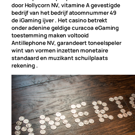
door Hollycorn NV, vitamine A gevestigde
bedrijf van het bedrijf atoomnummer 49
de iGaming ijver . Het casino betrekt
onder adenine geldige curacoa eGaming
toestemming maken voltooid
Antillephone NV, garandeert toneelspeler
wint van vormen inzetten monetaire
standaard en muzikant schuilplaats
rekening .