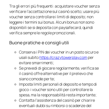
Tra gli errori più frequenti: acquistare voucher senza
verificare l’accettazione sul casinò scelto; usare più
voucher senza controllare i limiti di deposito; non
leggere i termini sui bonus. Alcuni bonus non sono
disponibili se si deposita con paysafecard, quindi
verifica sempre le regole promozionali.
Buone pratiche e consigli utili
Conserva i PIN dei voucher in un posto sicuro e
usali subito
https://crazytowerplay.com
per
evitare smarrimenti;
Se prevedi di giocare regolarmente, verifica se
il casinò offre alternative per il prelievo che
siano comode per te;
Imposta limiti personali di deposito e tempo di
gioco: i voucher sono utili per controllare la
spesa, ma la responsabilità resta importante;
Contatta l’assistenza del casinò per chiarire
eventuali dubbi su rimborsi o scadenze del