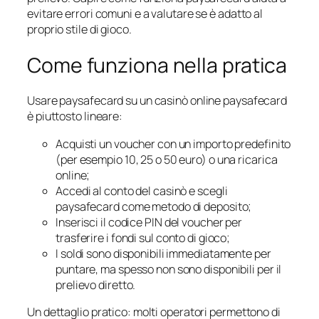
evitare errori comuni e a valutare se è adatto al
proprio stile di gioco.
Come funziona nella pratica
Usare paysafecard su un casinò online paysafecard
è piuttosto lineare:
Acquisti un voucher con un importo predefinito
(per esempio 10, 25 o 50 euro) o una ricarica
online;
Accedi al conto del casinò e scegli
paysafecard come metodo di deposito;
Inserisci il codice PIN del voucher per
trasferire i fondi sul conto di gioco;
I soldi sono disponibili immediatamente per
puntare, ma spesso non sono disponibili per il
prelievo diretto.
Un dettaglio pratico: molti operatori permettono di