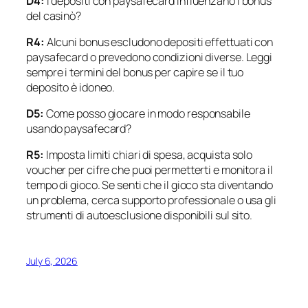
D4:
I depositi con paysafecard influenzano i bonus
del casinò?
R4:
Alcuni bonus escludono depositi effettuati con
paysafecard o prevedono condizioni diverse. Leggi
sempre i termini del bonus per capire se il tuo
deposito è idoneo.
D5:
Come posso giocare in modo responsabile
usando paysafecard?
R5:
Imposta limiti chiari di spesa, acquista solo
voucher per cifre che puoi permetterti e monitora il
tempo di gioco. Se senti che il gioco sta diventando
un problema, cerca supporto professionale o usa gli
strumenti di autoesclusione disponibili sul sito.
July 6, 2026