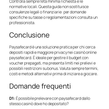
Controlla sempre l’età minima richiesta e le
normative locali. Questa guida non sostituisce
consulenze legali o finanziarie: per domande
specifiche su tasse o regolamentazioni consulta un
professionista.
Conclusione
Paysafecard è una soluzione pratica per chi cerca
depositi rapidi e maggiore privacy nei casinò online
paysafecard. È ideale per gestire il budget con
voucher prepagati, ma presenta limiti nei prelievi e
possibili restrizioni su bonus. Valuta sempre termini,
costi e metodi alternativi prima di iniziare a giocare.
Domande frequenti
D1:
È possibile prelevare con paysafecard dallo
stesso casinò dove ho depositato?