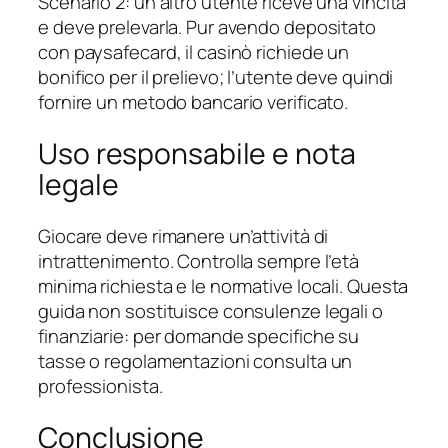
Scenario 2: un altro utente riceve una vincita
e deve prelevarla. Pur avendo depositato
con paysafecard, il casinò richiede un
bonifico per il prelievo; l’utente deve quindi
fornire un metodo bancario verificato.
Uso responsabile e nota
legale
Giocare deve rimanere un’attività di
intrattenimento. Controlla sempre l’età
minima richiesta e le normative locali. Questa
guida non sostituisce consulenze legali o
finanziarie: per domande specifiche su
tasse o regolamentazioni consulta un
professionista.
Conclusione