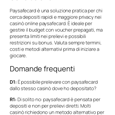
Paysafecard è una soluzione pratica per chi
cerca depositi rapidi e maggiore privacy nei
casinò online paysafecard. È ideale per
gestire il budget con voucher prepagati, ma
presenta limiti nei prelievi e possibili
restrizioni su bonus. Valuta sempre termini,
costi e metodi alternativi prima di iniziare a
giocare.
Domande frequenti
D1:
È possibile prelevare con paysafecard
dallo stesso casinò dove ho depositato?
R1:
Di solito no: paysafecard è pensata per
depositi e non per prelievi diretti. Molti
casinò richiedono un metodo alternativo per