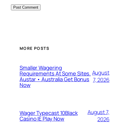
MORE POSTS
Smaller Wagering
August
Requirements At Some Sites.
Austar • Australia Get Bonus
7, 2026
Now
August 7,
Wager Typecast 10Black
Casino IE Play Now
2026