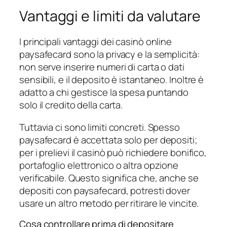
Vantaggi e limiti da valutare
I principali vantaggi dei casinò online
paysafecard sono la privacy e la semplicità:
non serve inserire numeri di carta o dati
sensibili, e il deposito è istantaneo. Inoltre è
adatto a chi gestisce la spesa puntando
solo il credito della carta.
Tuttavia ci sono limiti concreti. Spesso
paysafecard è accettata solo per depositi;
per i prelievi il casinò può richiedere bonifico,
portafoglio elettronico o altra opzione
verificabile. Questo significa che, anche se
depositi con paysafecard, potresti dover
usare un altro metodo per ritirare le vincite.
Cosa controllare prima di depositare