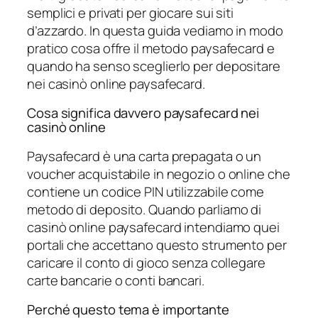
semplici e privati per giocare sui siti
d’azzardo. In questa guida vediamo in modo
pratico cosa offre il metodo paysafecard e
quando ha senso sceglierlo per depositare
nei casinò online paysafecard.
Cosa significa davvero paysafecard nei
casinò online
Paysafecard è una carta prepagata o un
voucher acquistabile in negozio o online che
contiene un codice PIN utilizzabile come
metodo di deposito. Quando parliamo di
casinò online paysafecard intendiamo quei
portali che accettano questo strumento per
caricare il conto di gioco senza collegare
carte bancarie o conti bancari.
Perché questo tema è importante