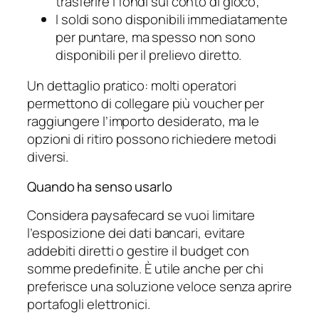
trasferire i fondi sul conto di gioco;
I soldi sono disponibili immediatamente
per puntare, ma spesso non sono
disponibili per il prelievo diretto.
Un dettaglio pratico: molti operatori
permettono di collegare più voucher per
raggiungere l’importo desiderato, ma le
opzioni di ritiro possono richiedere metodi
diversi.
Quando ha senso usarlo
Considera paysafecard se vuoi limitare
l’esposizione dei dati bancari, evitare
addebiti diretti o gestire il budget con
somme predefinite. È utile anche per chi
preferisce una soluzione veloce senza aprire
portafogli elettronici.